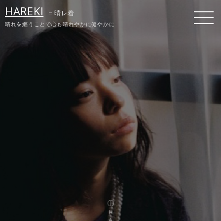
HAREKI
＝晴レ着
晴れを纏うことで心も晴れやかに健やかに